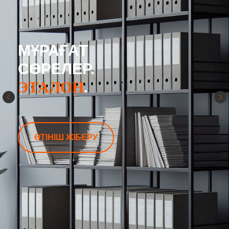
МҰРАҒАТ
СӨРЕЛЕР.
ЭТАЛОН
.
ӨТІНІШ ЖІБЕРУ