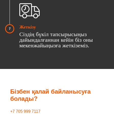
Жеткізу
Сіздің бүкіл тапсырысыңыз
дайындалғаннан кейін біз оны
мекенжайыңызға жеткіземіз.
Бізбен қалай байланысуға
болады?
+7 705 999 7117