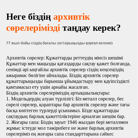
Неге біздің
архивтік
сөрелерімізді
таңдау керек?
77 жыл бойы сіздің бағалы заттарыңызды қорғап келеміз
Архивтік сөрелер: Құжаттарды реттеудің мінсіз шешімі
Құжаттар мен маңызды қағаздарды сақтау қажет болғанда,
сенімді әрі ыңғайлы архивтік сөрелер сіздің кеңсеңіздің
ажырамас бөлігіне айналады. Біздің архивтік сөрелер
құжаттарыңызды барынша ұйымдастыру мен қауіпсіздікті
қамтамасыз ету үшін арнайы жасалған.
Біздің архивтік сөрелеріміздің артықшылықтары:
1. Модельдердің алуан түрлілігі: Біз металл сөрелер, бес
сөрелі сөрелер, қораптары бар архивтік сөрелер және тағы
басқа көптеген түрлерді ұсынамыз. Бізде құжаттарды
сақтаудың барлық қажеттіліктеріне арналған шешім бар.
2. Жоғары сапа: Біздің зауыт 1946 жылдан бері металлмен
жұмыс істеуде мол тәжірибеге ие және барлық архивтік
сөрелеріміз ең жоғары сапа стандарттарына сәйкес