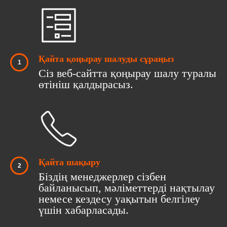
Қайта қоңырау шалуды сұраңыз
Сіз веб-сайтта қоңырау шалу туралы
өтініш қалдырасыз.
Қайта шақыру
Біздің менеджерлер сізбен
байланысып, мәліметтерді нақтылау
немесе кездесу уақытын белгілеу
үшін хабарласады.