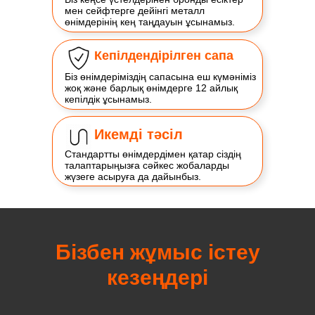
мен сейфтерге дейінгі металл
өнімдерінің кең таңдауын ұсынамыз.
Кепілдендірілген сапа
Біз өнімдеріміздің сапасына еш күмәніміз
жоқ және барлық өнімдерге 12 айлық
кепілдік ұсынамыз.
Икемді тәсіл
Стандартты өнімдердімен қатар сіздің
талаптарыңызға сәйкес жобаларды
жүзеге асыруға да дайынбыз.
Бізбен жұмыс істеу
кезеңдері