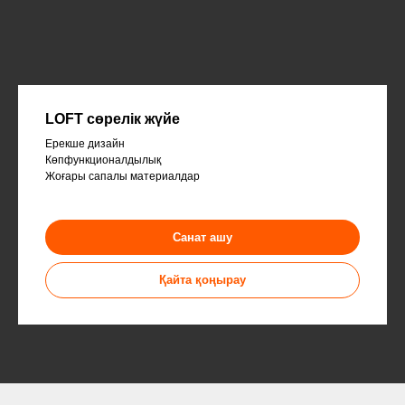
LOFT сөрелік жүйе
Ерекше дизайн
Көпфункционалдылық
Жоғары сапалы материалдар
Санат ашу
Қайта қоңырау