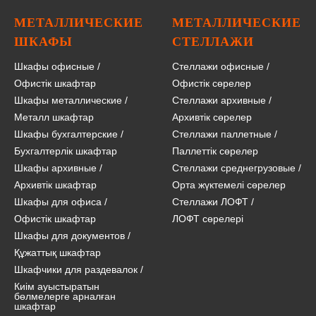
МЕТАЛЛИЧЕСКИЕ
МЕТАЛЛИЧЕСКИЕ
ШКАФЫ
СТЕЛЛАЖИ
Шкафы офисные
/
Стеллажи офисные
/
Офистік шкафтар
Офистік сөрелер
Шкафы металлические
/
Стеллажи архивные
/
Металл шкафтар
Архивтік сөрелер
Шкафы бухгалтерские
/
Стеллажи паллетные
/
Бухгалтерлік шкафтар
Паллеттік сөрелер
Шкафы архивные
/
Стеллажи среднегрузовые
/
Архивтік шкафтар
Орта жүктемелі сөрелер
Шкафы для офиса
/
Стеллажи ЛОФТ
/
Офистік шкафтар
ЛОФТ сөрелері
Шкафы для документов
/
Құжаттық шкафтар
Шкафчики для раздевалок
/
Киім ауыстыратын
бөлмелерге арналған
шкафтар