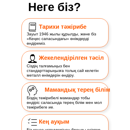
Неге біз?
Тарихи тәжірибе
Зауыт 1946 жылы құрылды, және біз
«Кеңес сапасындағы» өнімдерді
өндіреміз.
Жекелендірілген тәсіл
Сіздің талғамыңыз бен
стандарттарыңызға толық сай келетін
металл өнімдерін өндіру.
Мамандық терең білім
Біздің тәжірибелі мамандар тобы
өндіріс саласында терең білім мен мол
тәжірибеге ие.
Кең ауқым
Біз кеңсе үстелдерінен бронды есіктер