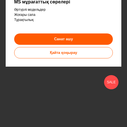
MS мұрағаттық сөрелері
Әртүрлі модельдер
Жоғары сапа
Тұрақтылық
Санат ашу
Қайта қоңырау
SALE