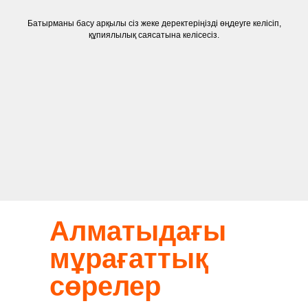
Батырманы басу арқылы сіз жеке деректеріңізді өңдеуге келісіп,
құпиялылық саясатына келісесіз.
Алматыдағы
мұрағаттық
сөрелер