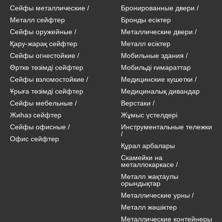
Сейфы металлические
/
Бронированные двери
/
Металл сейфтер
Бронды есіктер
Сейфы оружейные
/
Металлические двери
/
Қару-жарақ сейфтер
Металл есіктер
Сейфы огнестойкие
/
Мобильные здания
/
Өртке төзімді сейфтер
Мобильді ғимараттар
Сейфы взломостойкие
/
Медицинские кушетки
/
Ұрыға төзімді сейфтер
Медициналық дивандар
Сейфы мебельные
/
Верстаки
/
Жиһаз сейфтер
Жұмыс үстелдері
Сейфы офисные
/
Инструментальные тележки
/
Офис сейфтер
Құрал арбалары
Скамейки на
металлокаркасе
/
Металл жақтаулы
орындықтар
Металлические урны
/
Металл жәшіктер
Металлические контейнеры