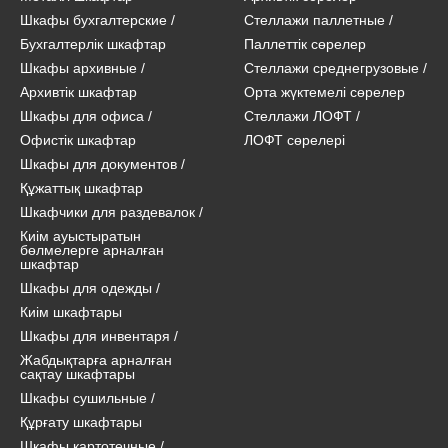
Шкафы бухгалтерские
/
Стеллажи паллетные
/
Бухгалтерлік шкафтар
Паллеттік сөрелер
Шкафы архивные
/
Стеллажи среднегрузовые
/
Архивтік шкафтар
Орта жүктемелі сөрелер
Шкафы для офиса
/
Стеллажи ЛОФТ
/
Офистік шкафтар
ЛОФТ сөрелері
Шкафы для документов
/
Құжаттық шкафтар
Шкафчики для раздевалок
/
Киім ауыстыратын
бөлмелерге арналған
шкафтар
Шкафы для одежды
/
Киім шкафтары
Шкафы для инвентаря
/
Жабдықтарға арналған
сақтау шкафтары
Шкафы сушильные
/
Құрғату шкафтары
Шкафы картотечные
/