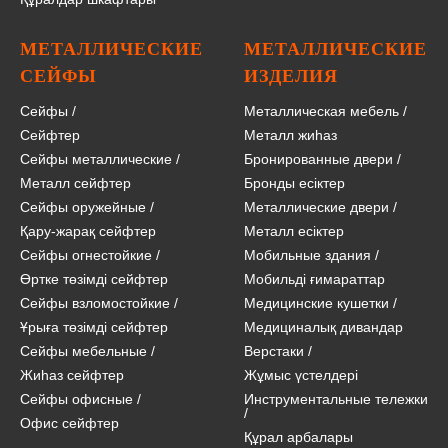
МЕТАЛЛИЧЕСКИЕ
МЕТАЛЛИЧЕСКИЕ
СЕЙФЫ
ИЗДЕЛИЯ
Сейфы
/
Металлическая мебель
/
Сейфтер
Металл жиһаз
Сейфы металлические
/
Бронированные двери
/
Металл сейфтер
Бронды есіктер
Сейфы оружейные
/
Металлические двери
/
Қару-жарақ сейфтер
Металл есіктер
Сейфы огнестойкие
/
Мобильные здания
/
Өртке төзімді сейфтер
Мобильді ғимараттар
Сейфы взломостойкие
/
Медицинские кушетки
/
Ұрыға төзімді сейфтер
Медициналық дивандар
Сейфы мебельные
/
Верстаки
/
Жиһаз сейфтер
Жұмыс үстелдері
Сейфы офисные
/
Инструментальные тележки
/
Офис сейфтер
Құрал арбалары