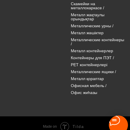
Скамейки на
металлокаркасе
/
Металл жақтаулы
орындықтар
Металлические урны
/
Металл жәшіктер
Металлические контейнеры
/
Металл контейнерлер
Контейнеры для ПЭТ
/
PET контейнерлері
Металлические ящики
/
Металл қораптар
Офисная мебель
/
Офис жиһазы
Tilda
Made on