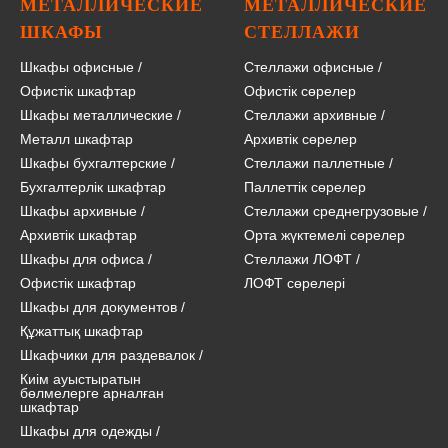
МЕТАЛЛИЧЕСКИЕ
МЕТАЛЛИЧЕСКИЕ
ШКАФЫ
СТЕЛЛАЖИ
Шкафы офисные
/
Стеллажи офисные
/
Офистік шкафтар
Офистік сөрелер
Шкафы металлические
/
Стеллажи архивные
/
Металл шкафтар
Архивтік сөрелер
Шкафы бухгалтерские
/
Стеллажи паллетные
/
Бухгалтерлік шкафтар
Паллеттік сөрелер
Шкафы архивные
/
Стеллажи среднегрузовые
/
Архивтік шкафтар
Орта жүктемелі сөрелер
Шкафы для офиса
/
Стеллажи ЛОФТ
/
Офистік шкафтар
ЛОФТ сөрелері
Шкафы для документов
/
Құжаттық шкафтар
Шкафчики для раздевалок
/
Киім ауыстыратын
бөлмелерге арналған
шкафтар
Шкафы для одежды
/