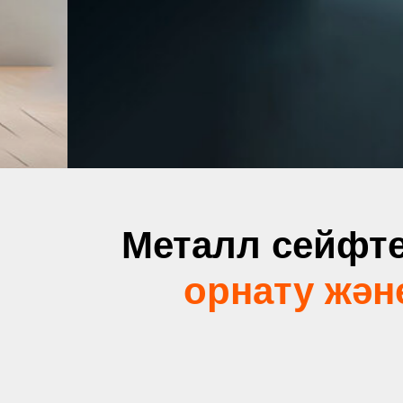
Металл сейфте
орнату жән