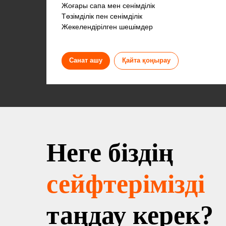
Жоғары сапа мен сенімділік
Төзімділік пен сенімділік
Жекелендірілген шешімдер
Санат ашу
Қайта қоңырау
Неге біздің
сейфтерімізді
таңдау керек?