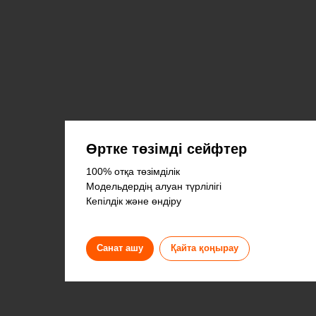
Өртке төзімді сейфтер
100% отқа төзімділік
Модельдердің алуан түрлілігі
Кепілдік және өндіру
Санат ашу
Қайта қоңырау