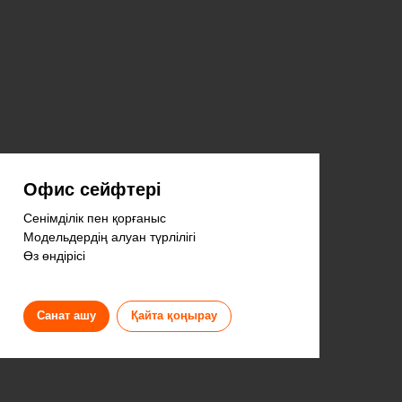
Офис сейфтері
Сенімділік пен қорғаныс
Модельдердің алуан түрлілігі
Өз өндірісі
Санат ашу
Қайта қоңырау