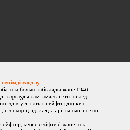
 сенімді сақтау
өшбасшы болып табылады және 1946
ді қорғауды қамтамасыз етіп келеді.
іпсіздік ұсынатын сейфтердің кең
 сіз өміріңізді жеңіл әрі тыныш ететін
і сейфтер, кеңсе сейфтері және ішкі