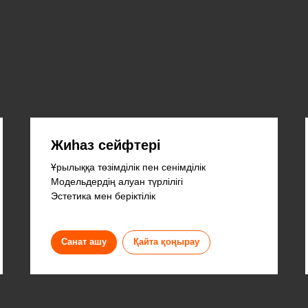
Жиһаз сейфтері
Ұрылыққа төзімділік пен сенімділік
Модельдердің алуан түрлілігі
Эстетика мен беріктілік
Санат ашу
Қайта қоңырау