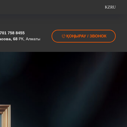
KZ
RU
 701 758 8455
ҚОҢЫРАУ / ЗВОНОК
асова, 68
РК, Алматы