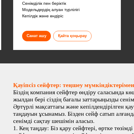
Сенімділік пен беріктік
Модельдердің алуан түрлілігі
Кепілдік және өндіріс
Санат ашу
Қайта қоңырау
Қауіпсіз сейфтер: теңшеу мүмкіндіктерімен
Біздің компания сейфтер өндіру саласында к
жылдан бері сіздің бағалы заттарыңызды сенім
Әртүрлі мақсаттағы және кепілдендірілген қау
таңдауын ұсынамыз. Бізден сейф сатып алғанда,
сенімді сақтау шешімін аласыз.
1. Кең таңдау: Біз қару сейфтері, өртке төзімд