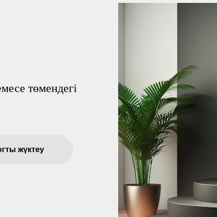
месе төмендегі
огты жүктеу