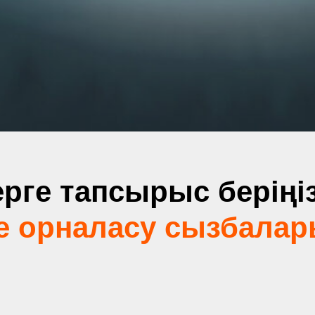
рге тапсырыс беріңіз
е орналасу сызбала