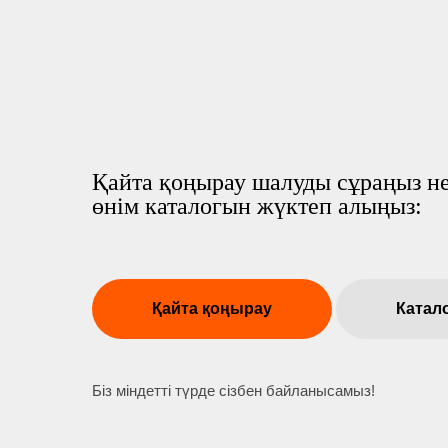
Қайта қоңырау шалуды сұраңыз не
өнім каталогын жүктеп алыңыз:
Қайта қоңырау
Катал
Біз міндетті түрде сізбен байланысамыз!