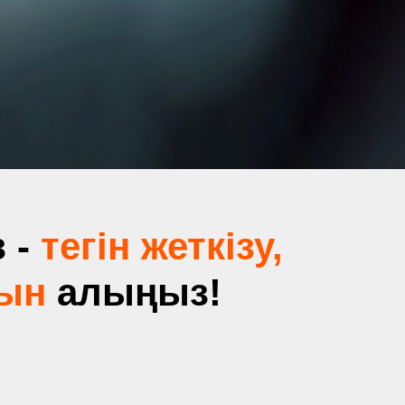
 -
тегін жеткізу,
рын
алыңыз!