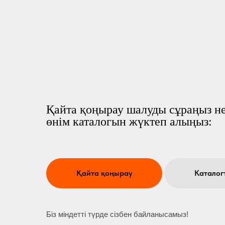
Қайта қоңырау шалуды сұраңыз не
өнім каталогын жүктеп алыңыз:
Қайта қоңырау
Каталог
Біз міндетті түрде сізбен байланысамыз!