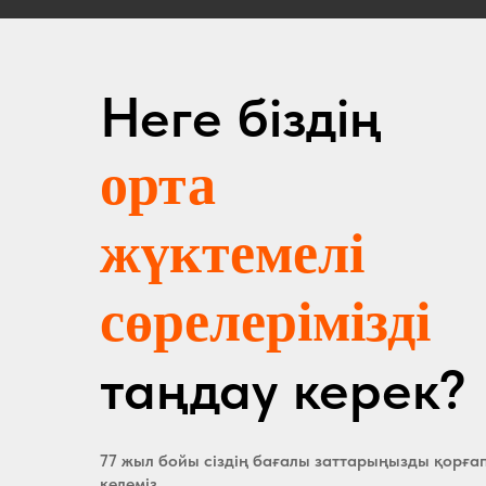
Неге біздің
орта
жүктемелі
сөрелерімізді
таңдау керек?
77 жыл бойы сіздің бағалы заттарыңызды қорға
келеміз