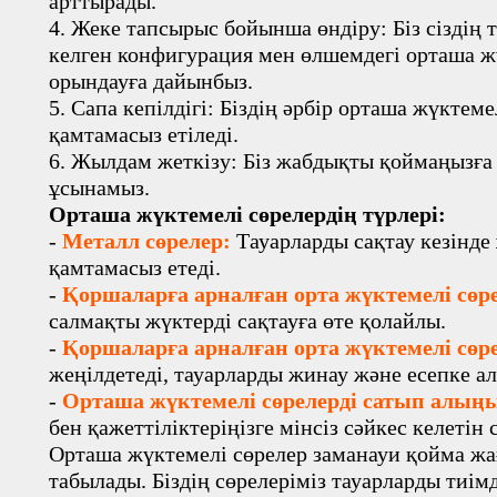
арттырады.
4. Жеке тапсырыс бойынша өндіру: Біз сіздің
келген конфигурация мен өлшемдегі орташа ж
орындауға дайынбыз.
5. Сапа кепілдігі: Біздің әрбір орташа жүктем
қамтамасыз етіледі.
6. Жылдам жеткізу: Біз жабдықты қоймаңызға
ұсынамыз.
Орташа жүктемелі сөрелердің түрлері:
-
Металл сөрелер:
Тауарларды сақтау кезінде 
қамтамасыз етеді.
-
Қоршаларға арналған орта жүктемелі сөр
салмақты жүктерді сақтауға өте қолайлы.
-
Қоршаларға арналған орта жүктемелі сөр
жеңілдетеді, тауарларды жинау және есепке ал
-
Орташа жүктемелі сөрелерді сатып алың
бен қажеттіліктеріңізге мінсіз сәйкес келетін 
Орташа жүктемелі сөрелер заманауи қойма ж
табылады. Біздің сөрелеріміз тауарларды тиім