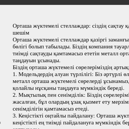
Орташа жүктемелі стеллаждар: сіздің сақтау қа
шешім
Орташа жүктемелі стеллаждар қазіргі заманғ
бөлігі болып табылады. Біздің компания тауар
тиімді сақтауды қамтамасыз ететін металл ор
таңдауын ұсынады.
Біздің орташа жүктемелі сөрелеріміздің арт
1. Модельдердің алуан түрлілігі: Біз әртүрлі
металл орташа жүктемелі сөрелерді ұсынамыз, б
қолайлы нұсқаны таңдауға мүмкіндік береді.
2. Мықтылық пен сенімділік: Біздің сөрелері
жасалған, бұл олардың ұзақ қызмет ету мерзім
сенімділігін қамтамасыз етеді.
3. Кеңістікті оңтайлы пайдалану: Орташа жүкт
кеңістікті ең тиімді пайдалануға мүмкіндік 
п