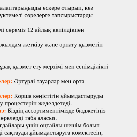
 талаптарыңызды ескере отырып, кез
үктемелі сөрелерге тапсырыстарды
елі сөреміз 12 айлық кепілдікпен
 жылдам жеткізу және орнату қызметін
ұзақ қызмет ету мерзімі мен сенімділікті
елер:
Әртүрлі тауарлар мен орта
елер:
Қорша кеңістігін ұйымдастыруды
у процестерін жеделдетеді.
ыз:
Біздің ассортиментімізде бюджетіңіз
сөрелерді таба аласыз.
ағдайлары үшін оңтайлы шешім болып
ді сақтауды ұйымдастыруға көмектесіп,