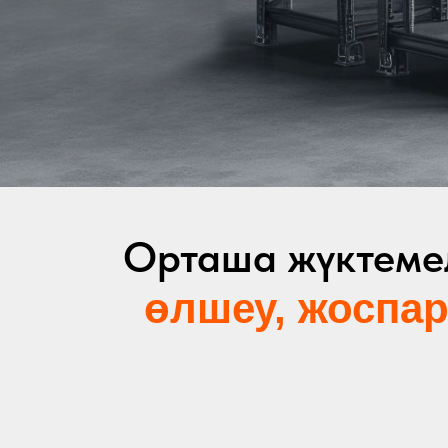
Орташа жүктемел
өлшеу, жоспар