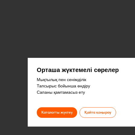
Орташа жүктемелі сөрелер
Мықтылық пен сенімділік
Тапсырыс бойынша өндіру
Сапаны қамтамасыз ету
Каталогты жүктеу
Қайта қоңырау