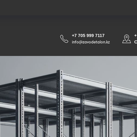
+7 705 999 7117
+
info@zavodetalon.kz
С