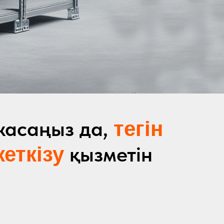
жасаңыз да,
тегін
қызметін
еткізу