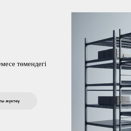
месе төмендегі
ты жүктеу