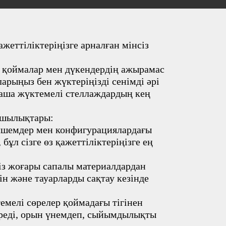
жеттіліктеріңізге арналған мінсіз
ы қоймалар мен дүкендердің ажырамас
ларыңыз бен жүктеріңізді сенімді әрі
таша жүктемелі стеллаждардың кең
ықшылықтары:
 өлшемдер мен конфигурациялардағы
ұл сізге өз қажеттіліктеріңізге ең
міз жоғары сапалы материалдардан
ін және тауарларды сақтау кезінде
емелі сөрелер қоймадағы тігінен
береді, орын үнемдеп, сыйымдылықты