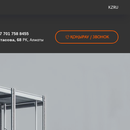
KZ
RU
7 701 758 8455
ҚОҢЫРАУ / ЗВОНОК
тасова, 68
РК, Алматы