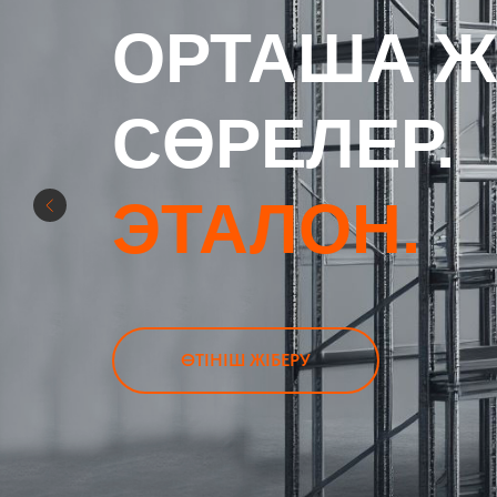
ОРТАША Ж
СӨРЕЛЕР.
ЭТАЛОН.
ӨТІНІШ ЖІБЕРУ