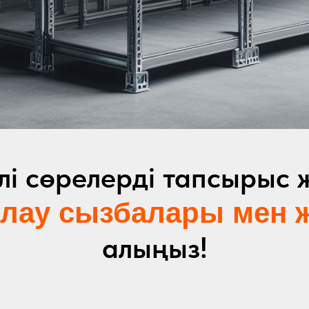
і сөрелерді тапсырыс 
лау сызбалары мен ж
алыңыз!